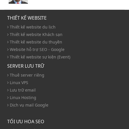
THIẾT KẾ WEBSITE
Thiết kế website du lịch
Thiết kế website Khách sạn
Thiết kế website du thuyền
Website hỗ trợ SEO - Google
Thiết kế website sự kiện (Event)
SERVER LƯU TRỮ
Thuê server riêng
Linux VPS
Lưu trữ email
Linux Hosting
Dịch vụ mail Google
TỐI ƯU HOA SEO