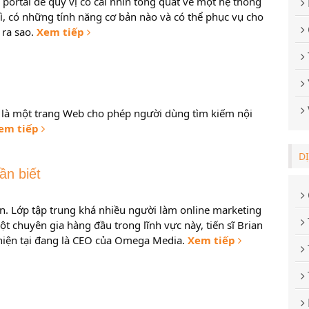
ề portal để quý vị có cái nhìn tổng quát về một hệ thống
 gì, có những tính năng cơ bản nào và có thể phục vụ cho
 ra sao.
Xem tiếp
m là một trang Web cho phép người dùng tìm kiếm nội
em tiếp
D
ần biết
n. Lớp tập trung khá nhiều người làm online marketing
 chuyên gia hàng đầu trong lĩnh vực này, tiến sĩ Brian
 hiện tại đang là CEO của Omega Media.
Xem tiếp