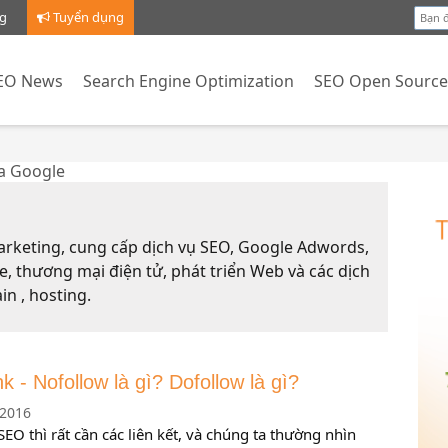
g
Tuyển dụng
EO News
Search Engine Optimization
SEO Open Sourc
a Google
arketing, cung cấp dịch vụ SEO, Google Adwords,
te, thương mại điện tử, phát triển Web và các dịch
in , hosting.
nk - Nofollow là gì? Dofollow là gì?
2016
SEO thì rất cần các liên kết, và chúng ta thường nhìn