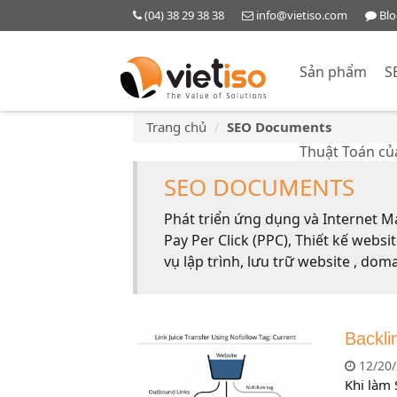
(04) 38 29 38 38
info@vietiso.com
Blo
Sản phẩm
S
Trang chủ
SEO Documents
Thuật Toán củ
SEO DOCUMENTS
Phát triển ứng dụng và Internet M
Pay Per Click (PPC), Thiết kế websi
vụ lập trình, lưu trữ website , doma
Backli
12/20/
Khi làm 