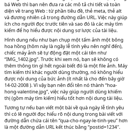
bá Web thì bạn nên đưa ra các mô tả chi tiết và toàn
diện về trang Web : từ phần tiêu đề, thẻ meta, thẻ alt
và đương nhiên cả trong đường dẫn URL. Việc này giúp
ích cho người đọc trước tiên và sao đó là các máy tìm
kiếm để họ hiểu được nội dung sơ lược của tài liệu.
Hình dung nếu như bạn chụp một tấm ảnh một bông
hoa hồng (hôm này là ngãy lễ tình yêu nên nghĩ đến),
chiếc máy ảnh sẽ tự động đặt một cái tên như
“IMG_1402.jpg”. Trước khi xem nó, bạn sẽ không có
thêm thông tin gì hết ngoài biết đó là một file ảnh. Máy
tìm kiếm thì khác người dùng thường, nó không hiểu
được nội dung của bức ảnh (ít nhất là cho đến bây giờ
14-02-2008 ). Vì vậy bạn nên đổi tên nó thành “hoa-
hong-valentine.jpg”, việc này giúp người dùng khiếm
thị (gồm máy tìm kiếm) hiểu tốt hơn nội dung tài liệu.
Tương tự nếu bạn viết một bài về quà ngày lễ tình yêu
thì có lẽ người đọc hiểu rõ nội dung trong bài viết với
đường dẫn chứa cái tên “qua-cho-ngay-le-tinh-yeu” hơn
là một đường dẫn URL kết thúc bằng “postid=1234″.