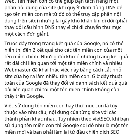
Web. Tên miền con có thể giúp bạn tách riêng một
phần nội dung của site (khi quyết định dùng DNS để
tạo tên miền con mà từ đó có thể truy cập phần nội
dung trên site) nhưng lại gây khó khăn khi di dời (phải
thay đổi cấu hình DNS thay vì chỉ di chuyển thư mục
một cách đơn giản).
Trước đây trong trang kết quả của Google, nó có thẻ
hiển thị đến 2 kết quả cho các tên miền con của một
tên miền chính. Nhưng đôi khi có những trang kết quả
rất dài chỉ liên quan tới một tên miền chính và nhiều
Webmaster đã khai thác việc này bằng cách cắt nhỏ
site của họ ra làm nhiều tên miền con. Giờ đây thuật
toán của Google đã thay đổi và danh sách kết quả quá
dài liên quan chỉ tới một tên miền chính không còn
thấy trên Google.
Việc sử dụng tên miền con hay thư mục con là tùy
thuộc vào nhu cầu, nội dung của từng site với các
thành phần khác nhau. Tuy nhiên theo vietSEO, khi bạn
sử dụng tên miền con thì Google coi đó như là một tên
miền mới và bạn phải làm lại từ đầu chiến dịch SEO.